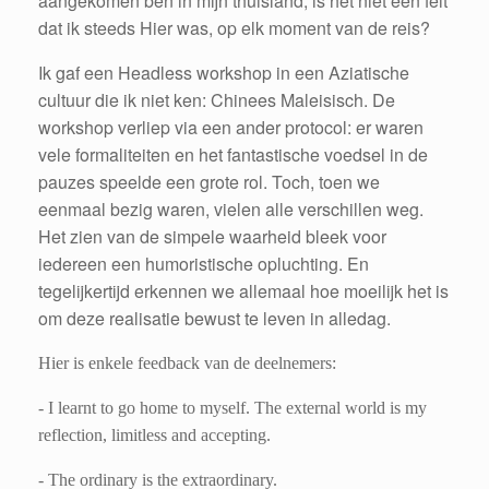
aangekomen ben in mijn thuisland, is het niet een feit
dat ik steeds Hier was, op elk moment van de reis?
Ik gaf een Headless workshop in een Aziatische
cultuur die ik niet ken: Chinees Maleisisch. De
workshop verliep via een ander protocol: er waren
vele formaliteiten en het fantastische voedsel in de
pauzes speelde een grote rol. Toch, toen we
eenmaal bezig waren, vielen alle verschillen weg.
Het zien van de simpele waarheid bleek voor
iedereen een humoristische opluchting. En
tegelijkertijd erkennen we allemaal hoe moeilijk het is
om deze realisatie bewust te leven in alledag.
Hier is enkele feedback van de deelnemers:
- I learnt to go home to myself. The external world is my
reflection, limitless and accepting.
- The ordinary is the extraordinary.