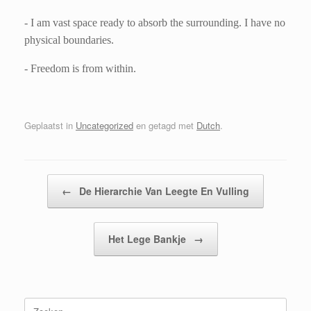
- I am vast space ready to absorb the surrounding. I have no
physical boundaries.
- Freedom is from within.
Geplaatst in
Uncategorized
en getagd met
Dutch
.
Bericht navigatie
←
De Hierarchie Van Leegte En Vulling
Het Lege Bankje
→
Zoeken