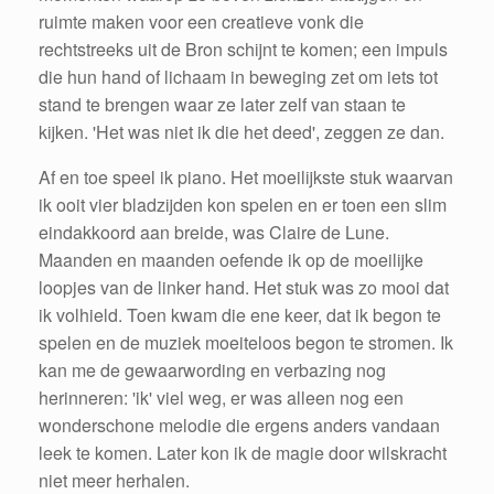
ruimte maken voor een creatieve vonk die
rechtstreeks uit de Bron schijnt te komen; een impuls
die hun hand of lichaam in beweging zet om iets tot
stand te brengen waar ze later zelf van staan te
kijken. 'Het was niet ik die het deed', zeggen ze dan.
Af en toe speel ik piano. Het moeilijkste stuk waarvan
ik ooit vier bladzijden kon spelen en er toen een slim
eindakkoord aan breide, was Claire de Lune.
Maanden en maanden oefende ik op de moeilijke
loopjes van de linker hand. Het stuk was zo mooi dat
ik volhield. Toen kwam die ene keer, dat ik begon te
spelen en de muziek moeiteloos begon te stromen. Ik
kan me de gewaarwording en verbazing nog
herinneren: 'ik' viel weg, er was alleen nog een
wonderschone melodie die ergens anders vandaan
leek te komen. Later kon ik de magie door wilskracht
niet meer herhalen.