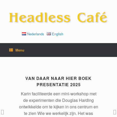
Ga
naar
de
inhoud
Nederlands
English
Menu
EN
VAN DAAR NAAR HIER BOEK
PRESENTATIE 2025
je
Karin faciliteerde een mini-workshop met
he
hi)
de experimenten die Douglas Harding
H
ontwikkelde om te kijken in ons centrum en
d
en
te zien Wie we werkelijk zijn. Het was