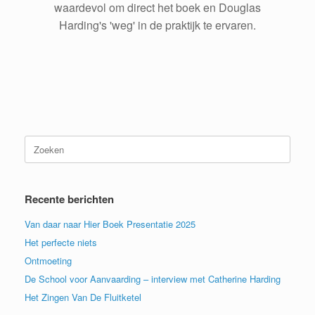
Pr
N
as.
waardevol om direct het boek en Douglas
ku
ev
x
Harding's 'weg' in de praktijk te ervaren.
io
f
m
us
Zoeken
naar:
Recente berichten
Van daar naar Hier Boek Presentatie 2025
Het perfecte niets
Ontmoeting
De School voor Aanvaarding – interview met Catherine Harding
Het Zingen Van De Fluitketel