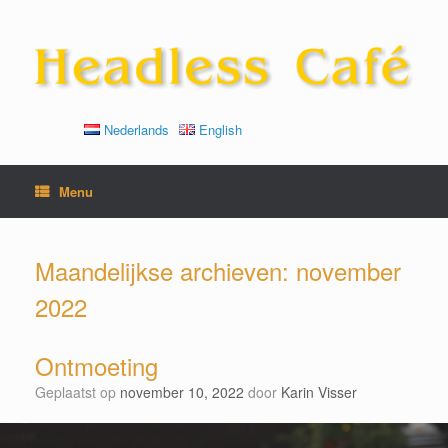
Ga
naar
de
inhoud
Nederlands
English
Menu
Maandelijkse archieven:
november
2022
Ontmoeting
Geplaatst op
november 10, 2022
door
Karin Visser